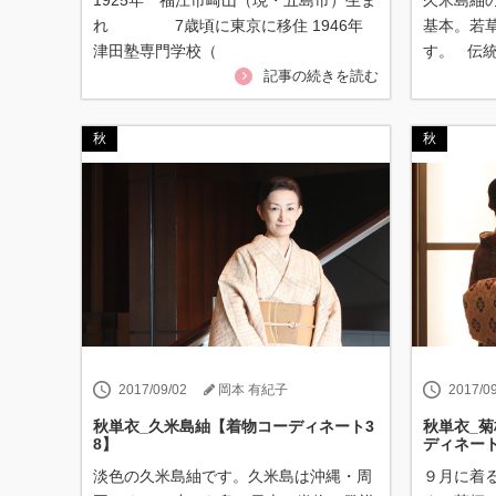
1925年 福江市崎山（現・五島市）生ま
久米島紬
れ 7歳頃に東京に移住 1946年
基本。若
津田塾専門学校（
す。 伝
記事の続きを読む
秋
秋
2017/09/02
岡本 有紀子
2017/0
秋単衣_久米島紬【着物コーディネート3
秋単衣_
8】
ディネート
淡色の久米島紬です。久米島は沖縄・周
９月に着