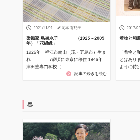
2021/11/01
岡本 有紀子
2017/0
染織家 鳥巣水子 （1925～2005
着物と和
年）「花絽織」
1925年 福江市崎山（現・五島市）生ま
「着物と
れ 7歳頃に東京に移住 1946年
とはあり
津田塾専門学校（
ように特
記事の続きを読む
春