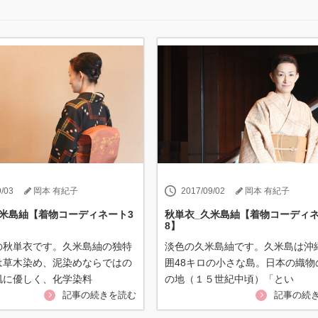
9/03
岡本 有紀子
2017/09/02
岡本 有紀子
久米島紬【着物コーディネート3
秋単衣_久米島紬【着物コーディネ
8】
の秋単衣です。久米島紬の独特
淡色の久米島紬です。久米島は沖
は草木染め、泥染めならではの
囲48キロの小さな島。日本の織物
肌に優しく、化学染料
の地（１５世紀中頃）「とい
記事の続きを読む
記事の続