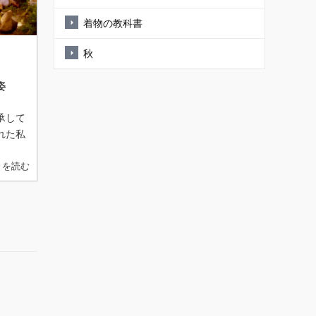
着物の教科書
秋
姿
承して
れた私
きを読む