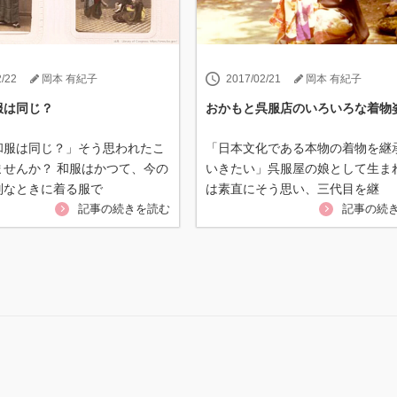
2/22
岡本 有紀子
2017/02/21
岡本 有紀子
服は同じ？
おかもと呉服店のいろいろな着物
和服は同じ？」そう思われたこ
「日本文化である本物の着物を継
ませんか？ 和服はかつて、今の
いきたい」呉服屋の娘として生ま
別なときに着る服で
は素直にそう思い、三代目を継
記事の続きを読む
記事の続