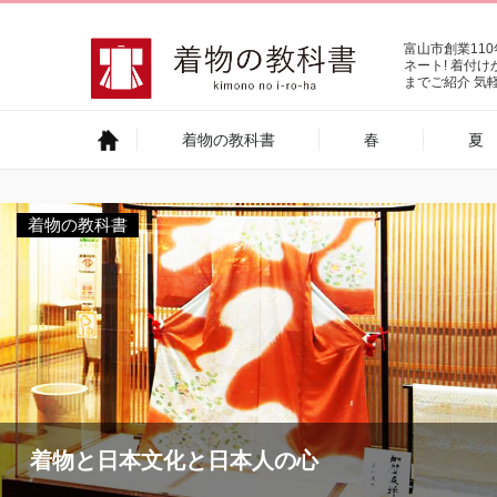
富山市創業11
ネート! 着付
までご紹介 気
着物の教科書
春
夏
着物の教科書
着物と日本文化と日本人の心