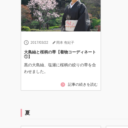
2017/03/22
岡本 有紀子
大島紬と桜柄の帯【着物コーディネート
①】
黒の大島紬、塩瀬に桜柄の絞りの帯を合
わせました。
記事の続きを読む
夏