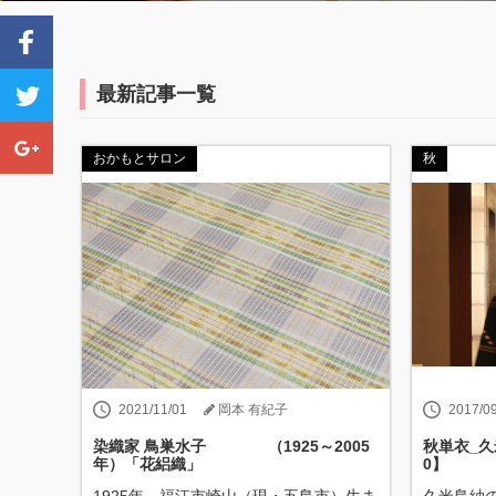
最新記事一覧
おかもとサロン
秋
2021/11/01
岡本 有紀子
2017/0
染織家 鳥巣水子 （1925～2005
秋単衣_
年）「花絽織」
0】