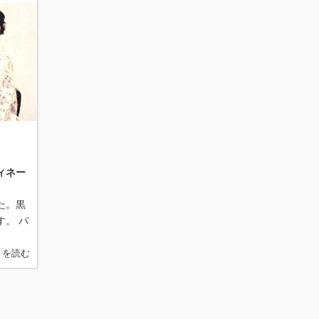
ィネー
た。黒
。 パ
きを読む