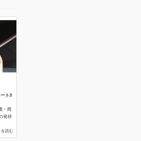
ート3
縄・周
の発祥
きを読む