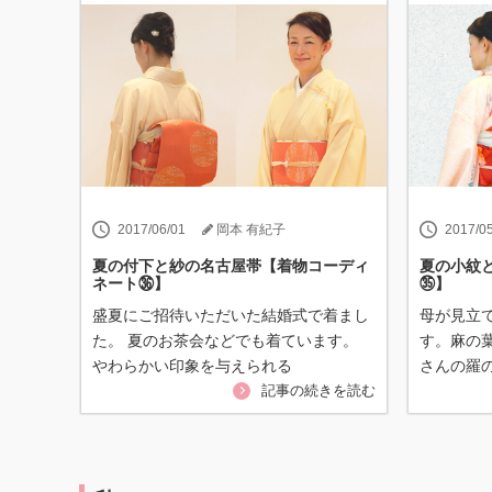
2017/06/01
岡本 有紀子
2017/0
夏の付下と紗の名古屋帯【着物コーディ
夏の小紋
ネート㊱】
㉟】
盛夏にご招待いただいた結婚式で着まし
母が見立
た。 夏のお茶会などでも着ています。
す。麻の
やわらかい印象を与えられる
さんの羅
記事の続きを読む