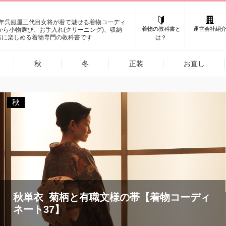
0年呉服屋三代目女将が着て魅せる着物コーディ
着物の教科書と
運営会社紹
けから小物選び、お手入れ(クリーニング)、収納
軽に楽しめる着物専門の教科書です
は？
秋
冬
正装
お直し
秋
秋単衣_菊柄と有職文様の帯【着物コーディ
ネート37】