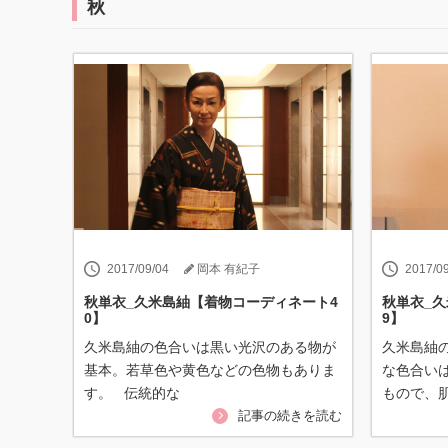
秋
2017/09/04
岡本 有紀子
2017/0
秋単衣_久米島紬【着物コーディネート4
秋単衣_
0】
9】
久米島紬の色合いは黒い光沢のある物が
久米島紬
基本。若草色や黄色などの色物もありま
な色合い
す。 伝統的な
もので、
記事の続きを読む