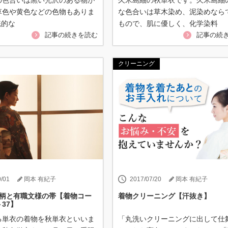
の色合いは黒い光沢のある物が
久米島紬の秋単衣です。久米島紬
草色や黄色などの色物もありま
な色合いは草木染め、泥染めなら
統的な
もので、肌に優しく、化学染料
記事の続きを読む
記事の続
クリーニング
9/01
岡本 有紀子
2017/07/20
岡本 有紀子
菊柄と有職文様の帯【着物コー
着物クリーニング【汗抜き】
37】
る単衣の着物を秋単衣といいま
「丸洗いクリーニングに出して仕