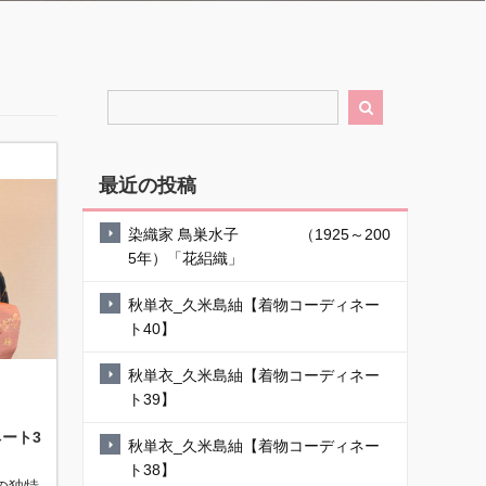

最近の投稿
染織家 鳥巣水子 （1925～200
5年）「花絽織」
秋単衣_久米島紬【着物コーディネー
ト40】
秋単衣_久米島紬【着物コーディネー
ト39】
ート3
秋単衣_久米島紬【着物コーディネー
ト38】