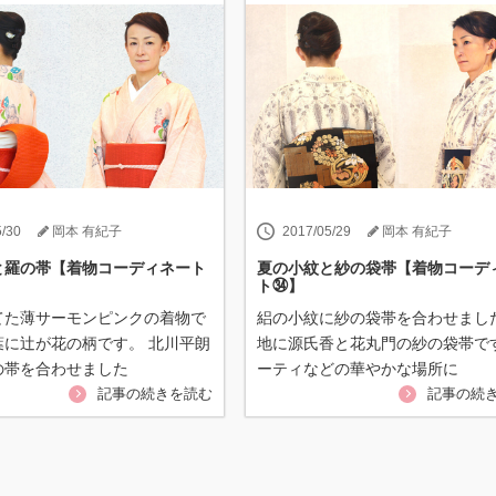
5/30
岡本 有紀子
2017/05/29
岡本 有紀子
と羅の帯【着物コーディネート
夏の小紋と紗の袋帯【着物コーデ
ト㉞】
てた薄サーモンピンクの着物で
絽の小紋に紗の袋帯を合わせまし
葉に辻が花の柄です。 北川平朗
地に源氏香と花丸門の紗の袋帯です
の帯を合わせました
ーティなどの華やかな場所に
記事の続きを読む
記事の続