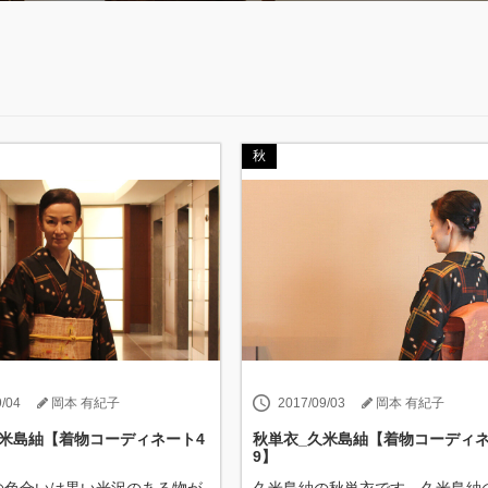
秋
9/04
岡本 有紀子
2017/09/03
岡本 有紀子
久米島紬【着物コーディネート4
秋単衣_久米島紬【着物コーディネ
9】