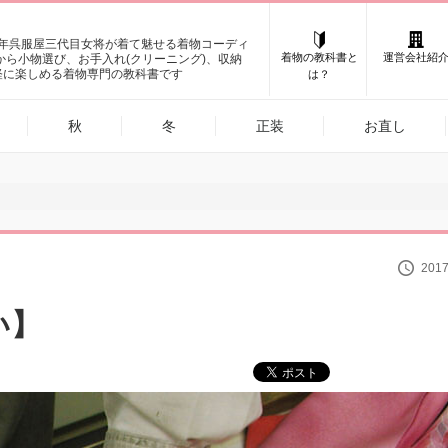
0年呉服屋三代目女将が着て魅せる着物コーディ
着物の教科書と
運営会社紹
けから小物選び、お手入れ(クリーニング)、収納
軽に楽しめる着物専門の教科書です
は？
秋
冬
正装
お直し
2017
い】