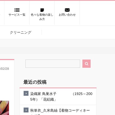
介
サービス一覧
色々な着物の楽し
お問い合わせ
み方
クリーニング

/02/28
最近の投稿
染織家 鳥巣水子 （1925～200
5年）「花絽織」
秋単衣_久米島紬【着物コーディネー