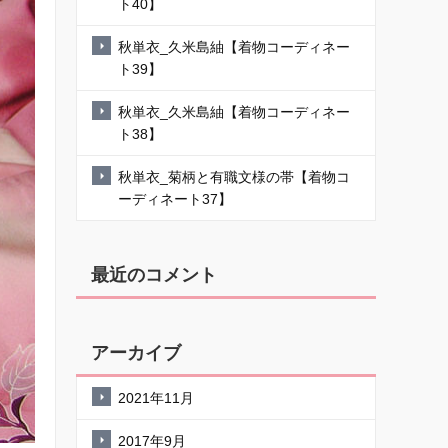
ト40】
秋単衣_久米島紬【着物コーディネー
ト39】
秋単衣_久米島紬【着物コーディネー
ト38】
秋単衣_菊柄と有職文様の帯【着物コ
ーディネート37】
最近のコメント
アーカイブ
2021年11月
2017年9月