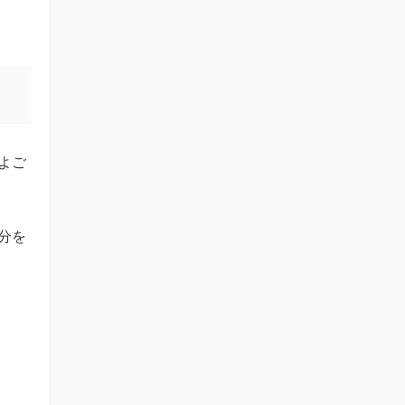
よご
分を