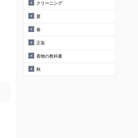
クリーニング
夏
春
正装
着物の教科書
秋