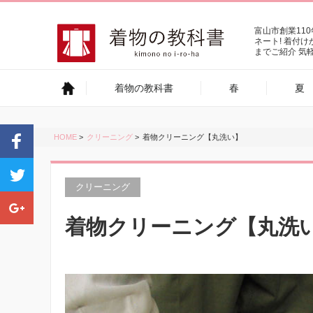
富山市創業11
ネート! 着付
までご紹介 気
着物の教科書
春
夏
HOME
>
クリーニング
>
着物クリーニング【丸洗い】
クリーニング
着物クリーニング【丸洗