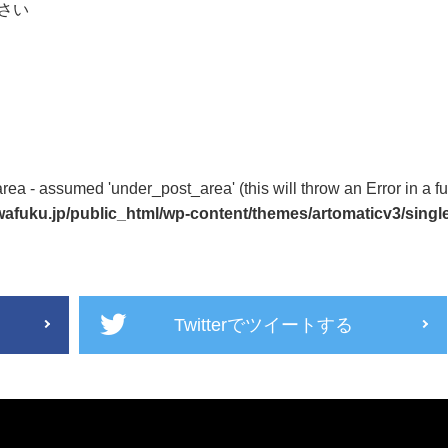
さい
ea - assumed 'under_post_area' (this will throw an Error in a fu
uku.jp/public_html/wp-content/themes/artomaticv3/singl
Twitterでツイートする