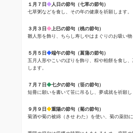
１月７日
◆
人日の節句（七草の節句）
七草粥などを食し、その年の健康を祈願します。
３月３日
◆
上巳の節句（桃の節句）
雛人形を飾り、ちらし寿しやはまぐりのお吸い物
５月５日
◆
端午の節句（菖蒲の節句）
五月人形やこいのぼりを飾り、粽や柏餅を食し、
します。
７月７日
◆
七夕の節句（笹の節句）
短冊に願いを書いて笹に吊るし、夢成就を祈願し
９月９日
◆
重陽の節句（菊の節句）
菊酒や菊の被綿（きせ わた）を使い、菊の薬効