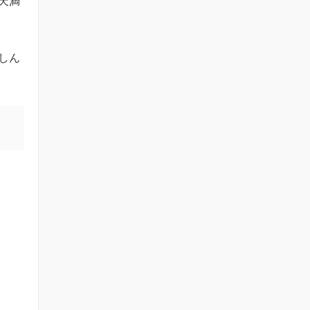
天満
しん