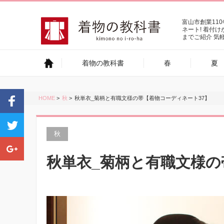
富山市創業11
ネート! 着付
までご紹介 気
着物の教科書
春
夏
HOME
>
秋
>
秋単衣_菊柄と有職文様の帯【着物コーディネート37】
秋
秋単衣_菊柄と有職文様の