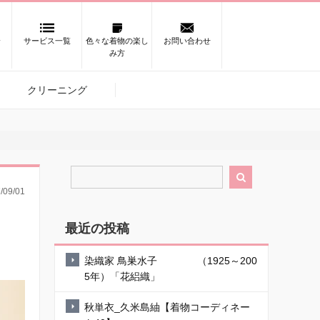
介
サービス一覧
色々な着物の楽し
お問い合わせ
み方
クリーニング

/09/01
最近の投稿
染織家 鳥巣水子 （1925～200
5年）「花絽織」
秋単衣_久米島紬【着物コーディネー