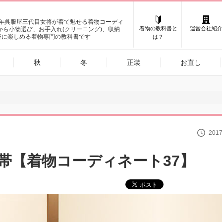
0年呉服屋三代目女将が着て魅せる着物コーディ
着物の教科書と
運営会社紹
けから小物選び、お手入れ(クリーニング)、収納
軽に楽しめる着物専門の教科書です
は？
秋
冬
正装
お直し
2017
帯【着物コーディネート37】