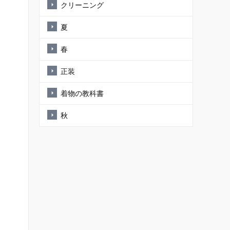
クリーニング
夏
春
正装
着物の教科書
秋